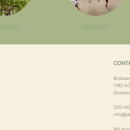
OKEANOS
 FOREST
CONT
Bosbaa
1182 A
(Amster
020-4
info@de
Wil je b